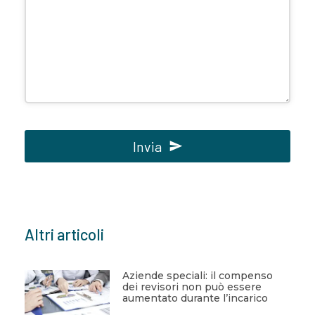
Invia
Questo
campo
deve
Altri articoli
essere
lasciato
vuoto
Aziende speciali: il compenso
dei revisori non può essere
aumentato durante l’incarico