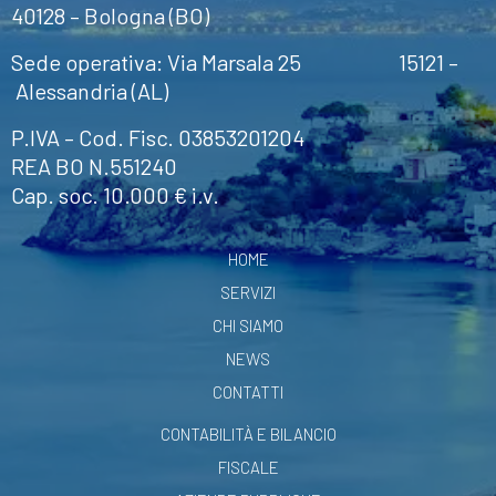
40128 – Bologna (BO)
Sede operativa: Via Marsala 25 15121 –
Alessandria (AL)
P.IVA – Cod. Fisc. 03853201204
REA BO N.551240
Cap. soc. 10.000 € i.v.
HOME
SERVIZI
CHI SIAMO
NEWS
CONTATTI
CONTABILITÀ E BILANCIO
FISCALE