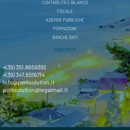
CONTABILITÀ E BILANCIO
FISCALE
AZIENDE PUBBLICHE
FORMAZIONE
BANCHE DATI
CONTATTI
+(39) 351.8659392
+(39) 347.6516714
info@perksolution.it
perksolution@legalmail.it