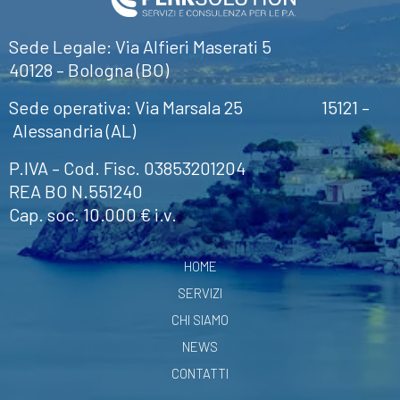
Sede Legale: Via Alfieri Maserati 5
40128 – Bologna (BO)
Sede operativa: Via Marsala 25 15121 –
Alessandria (AL)
P.IVA – Cod. Fisc. 03853201204
REA BO N.551240
Cap. soc. 10.000 € i.v.
HOME
SERVIZI
CHI SIAMO
NEWS
CONTATTI