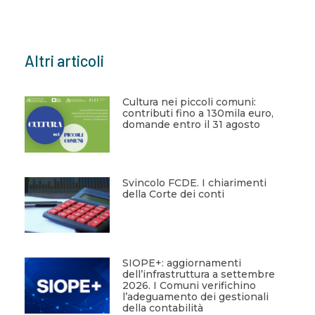
Questo
campo
deve
Altri articoli
essere
lasciato
vuoto
Cultura nei piccoli comuni:
contributi fino a 130mila euro,
domande entro il 31 agosto
Svincolo FCDE. I chiarimenti
della Corte dei conti
SIOPE+: aggiornamenti
dell’infrastruttura a settembre
2026. I Comuni verifichino
l’adeguamento dei gestionali
della contabilità