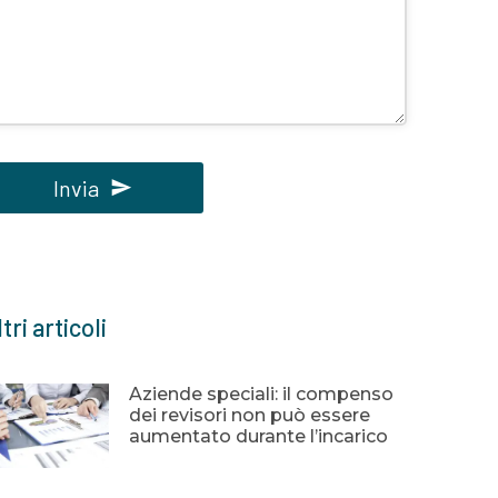
Invia
uesto
ampo
eve
tri articoli
ssere
sciato
uoto
Aziende speciali: il compenso
dei revisori non può essere
aumentato durante l’incarico