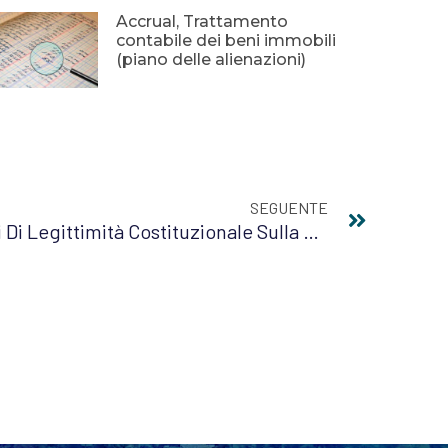
Accrual, Trattamento
contabile dei beni immobili
(piano delle alienazioni)
SEGUENTE
Inammissibili Le Questioni Di Legittimità Costituzionale Sulla Durata Delle Misure Interdittive Per Gli Amministratori Responsabili Del Dissesto Degli Enti Locali