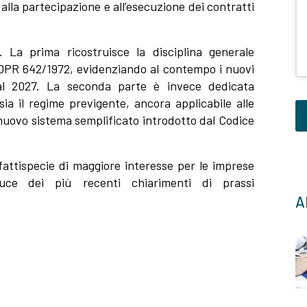
lla partecipazione e all’esecuzione dei contratti
i. La prima ricostruisce la disciplina generale
DPR 642/1972
, evidenziando al contempo i nuovi
 dal 2027. La seconda parte è invece dedicata
sia il regime previgente, ancora applicabile alle
l nuovo sistema semplificato introdotto dal Codice
Q
 fattispecie di maggiore interesse per le imprese
c
luce dei più recenti chiarimenti di prassi
d
Al
e
la
v