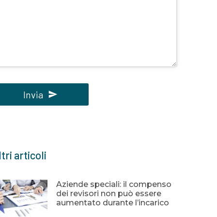
Invia
uesto
ampo
eve
tri articoli
ssere
sciato
uoto
Aziende speciali: il compenso
dei revisori non può essere
aumentato durante l’incarico