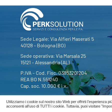
Sede Legale: Via Alfieri Maserati 5
40128 – Bologna (BO)
Sede operativa: Via Marsala 25
15121 –
Alessandria (AL)
P.IVA – Cod. Fisc. 03853201204
REA BO N.551240
Cap. soc. 10.000 € i.v.
Utilizziamo i cookie sul nostro sito Web per offrirti l'esperienza p
©2024
Perk Solution
Tutti i diritti riservati
acconsenti all'uso di TUTTI i cookie. Tuttavia, puoi visitare "Impo