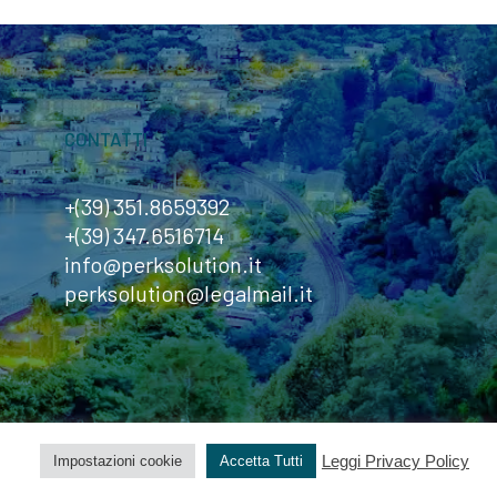
CONTATTI
+(39) 351.8659392
+(39) 347.6516714
info@perksolution.it
perksolution@legalmail.it
Leggi Privacy Policy
Impostazioni cookie
Accetta Tutti