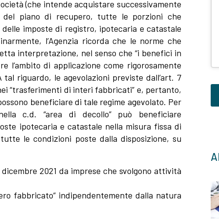
a società (che intende acquistare successivamente
e del piano di recupero, tutte le porzioni che
delle imposte di registro, ipotecaria e catastale
minarmente, l’Agenzia ricorda che le norme che
tta interpretazione, nel senso che “i benefici in
re l’ambito di applicazione come rigorosamente
 tal riguardo, le agevolazioni previste dall’art. 7
 “trasferimenti di interi fabbricati” e, pertanto,
 possono beneficiare di tale regime agevolato. Per
nella c.d. “area di decollo” può beneficiare
Q
poste ipotecaria e catastale nella misura fissa di
c
tutte le condizioni poste dalla disposizione, su
d
Al
e
la
31 dicembre 2021 da imprese che svolgono attività
v
tero fabbricato” indipendentemente dalla natura