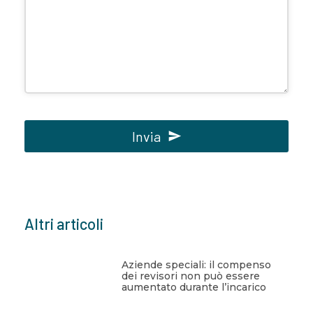
Invia
Questo
campo
deve
Altri articoli
essere
lasciato
vuoto
Aziende speciali: il compenso
dei revisori non può essere
aumentato durante l’incarico