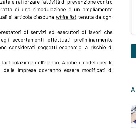
zzata e rafforzare l’attività di prevenzione contro
si tratta di una rimodulazione e un ampliamento
quali si articola ciascuna
white list
tenuta da ogni
prestatori di servizi ed esecutori di lavori che
egli accertamenti effettuati preliminarmente
sono considerati soggetti economici a rischio di
articolazione dell’elenco. Anche i modelli per le
Q
e delle imprese dovranno essere modificati di
c
d
Al
e
la
v