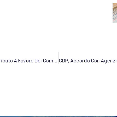
Stabilizzazione LSU, Erogazione Contributo A Favore Dei Comuni Con Meno Di 5.000 Abitanti