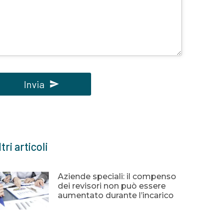
Invia
uesto
ampo
eve
tri articoli
ssere
sciato
uoto
Aziende speciali: il compenso
dei revisori non può essere
aumentato durante l’incarico