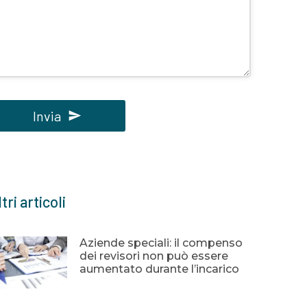
Invia
uesto
ampo
eve
tri articoli
ssere
sciato
uoto
Aziende speciali: il compenso
dei revisori non può essere
aumentato durante l’incarico