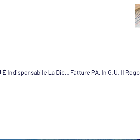
Immobile “merce”, Per L’esenzione IMU È Indispensabile La Dichiarazione