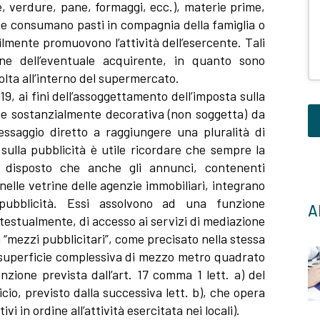
, verdure, pane, formaggi, ecc.), materie prime,
e consumano pasti in compagnia della famiglia o
lmente promuovono l’attività dell’esercente. Tali
one dell’eventuale acquirente, in quanto sono
olta all’interno del supermercato.
, ai fini dell’assoggettamento dell’imposta sulla
one sostanzialmente decorativa (non soggetta) da
essaggio diretto a raggiungere una pluralità di
sulla pubblicità è utile ricordare che sempre la
Q
a disposto che anche gli annunci, contenenti
c
 nelle vetrine delle agenzie immobiliari, integrano
d
 pubblicità. Essi assolvono ad una funzione
Al
e
testualmente, di accesso ai servizi di mediazione
la
di “mezzi pubblicitari”, come precisato nella stessa
v
a superficie complessiva di mezzo metro quadrato
nzione prevista dall’art. 17 comma 1 lett. a) del
io, previsto dalla successiva lett. b), che opera
vi in ordine all’attività esercitata nei locali).