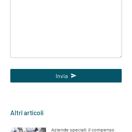
Invia
Questo
campo
deve
Altri articoli
essere
lasciato
vuoto
Aziende speciali: il compenso