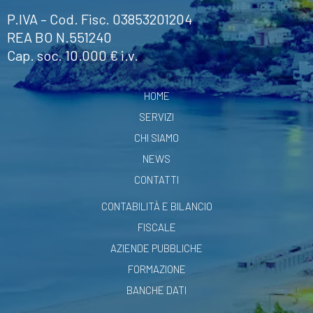
P.IVA – Cod. Fisc. 03853201204
REA BO N.551240
Cap. soc. 10.000 € i.v.
HOME
SERVIZI
CHI SIAMO
NEWS
CONTATTI
CONTABILITÀ E BILANCIO
FISCALE
AZIENDE PUBBLICHE
FORMAZIONE
BANCHE DATI