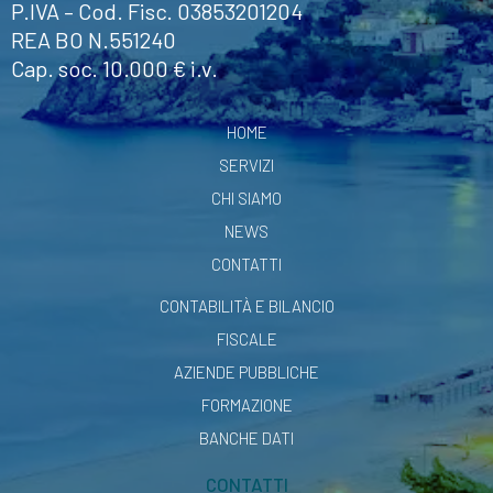
P.IVA – Cod. Fisc. 03853201204
REA BO N.551240
Cap. soc. 10.000 € i.v.
HOME
SERVIZI
CHI SIAMO
NEWS
CONTATTI
CONTABILITÀ E BILANCIO
FISCALE
AZIENDE PUBBLICHE
FORMAZIONE
BANCHE DATI
CONTATTI