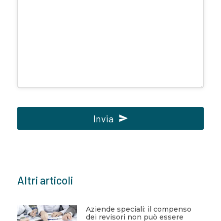
Invia
Questo
campo
deve
Altri articoli
essere
lasciato
vuoto
Aziende speciali: il compenso
dei revisori non può essere