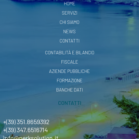
HOME
SERVIZI
CHI SIAMO
NEWS
CONTATTI
CONTABILITÀ E BILANCIO
FISCALE
AZIENDE PUBBLICHE
FORMAZIONE
BANCHE DATI
CONTATTI
+(39) 351.8659392
+(39) 347.6516714
info@perksolution.it