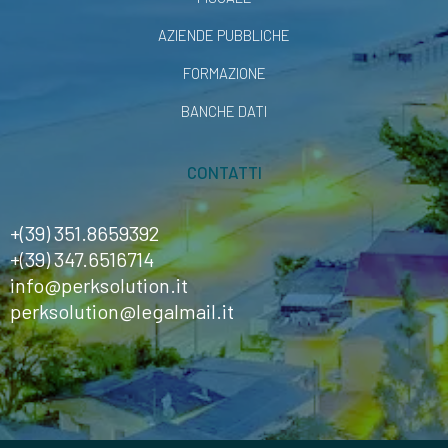
AZIENDE PUBBLICHE
FORMAZIONE
BANCHE DATI
CONTATTI
+(39) 351.8659392
+(39) 347.6516714
info@perksolution.it
perksolution@legalmail.it